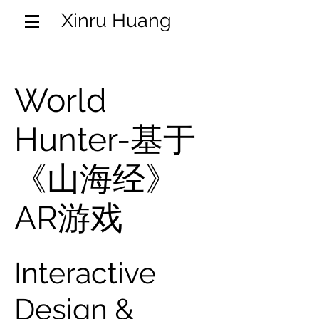
Xinru Huang
World
Hunter-基于
《山海经》
AR游戏
Interactive
Design &